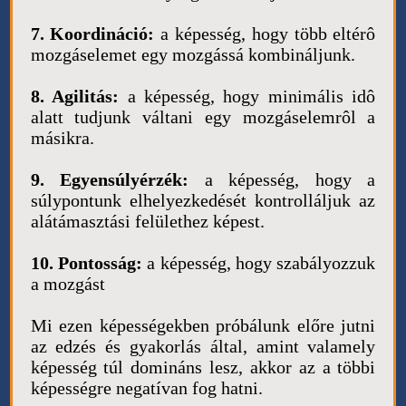
7. Koordináció:
a képesség, hogy több eltérô
mozgáselemet egy mozgássá kombináljunk.
8. Agilitás:
a képesség, hogy minimális idô
alatt tudjunk váltani egy mozgáselemrôl a
másikra.
9. Egyensúlyérzék:
a képesség, hogy a
súlypontunk elhelyezkedését kontrolláljuk az
alátámasztási felülethez képest.
10. Pontosság:
a képesség, hogy szabályozzuk
a mozgást
Mi ezen képességekben próbálunk előre jutni
az edzés és gyakorlás által, amint valamely
képesség túl domináns lesz, akkor az a többi
képességre negatívan fog hatni.