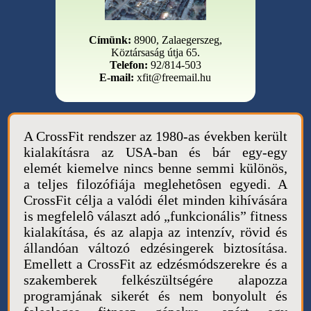
Címünk:
8900, Zalaegerszeg,
Köztársaság útja 65.
Telefon:
92/814-503
E-mail:
xfit@freemail.hu
A CrossFit rendszer az 1980-as években került
kialakításra az USA-ban és bár egy-egy
elemét kiemelve nincs benne semmi különös,
a teljes filozófiája meglehetôsen egyedi. A
CrossFit célja a valódi élet minden kihívására
is megfelelô választ adó „funkcionális” fitness
kialakítása, és az alapja az intenzív, rövid és
állandóan változó edzésingerek biztosítása.
Emellett a CrossFit az edzésmódszerekre és a
szakemberek felkészültségére alapozza
programjának sikerét és nem bonyolult és