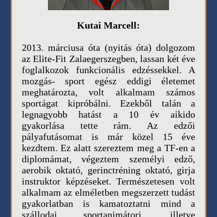
Kutai Marcell:
2013. márciusa óta (nyitás óta) dolgozom
az Elite-Fit Zalaegerszegben, lassan két éve
foglalkozok funkcionális edzéssekkel. A
mozgás- sport egész eddigi életemet
meghatározta, volt alkalmam számos
sportágat kipróbálni. Ezekből talán a
legnagyobb hatást a 10 év aikido
gyakorlása tette rám. Az edzői
pályafutásomat is már közel 15 éve
kezdtem. Ez alatt szereztem meg a TF-en a
diplomámat, végeztem személyi edző,
aerobik oktató, gerinctréning oktató, girja
instruktor képzéseket. Természetesen volt
alkalmam az elméletben megszerzett tudást
gyakorlatban is kamatoztatni mind a
szállodai sportanimátori, illetve