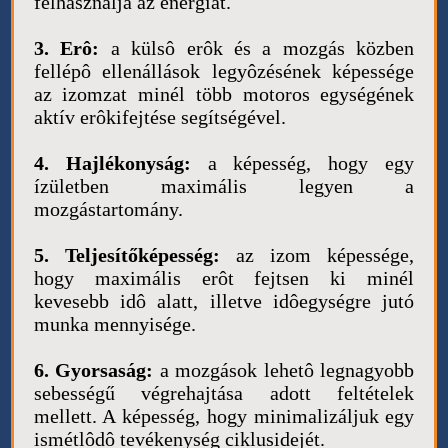
felhasználja az energiát.
3. Erô:
a külsô erôk és a mozgás közben
fellépô ellenállások legyôzésének képessége
az izomzat minél több motoros egységének
aktív erôkifejtése segítségével.
4. Hajlékonyság:
a képesség, hogy egy
ízületben maximális legyen a
mozgástartomány.
5. Teljesítőképesség:
az izom képessége,
hogy maximális erôt fejtsen ki minél
kevesebb idô alatt, illetve idôegységre jutó
munka mennyisége.
6. Gyorsaság:
a mozgások lehetô legnagyobb
sebességű végrehajtása adott feltételek
mellett. A képesség, hogy minimalizáljuk egy
ismétlôdô tevékenység ciklusidejét.