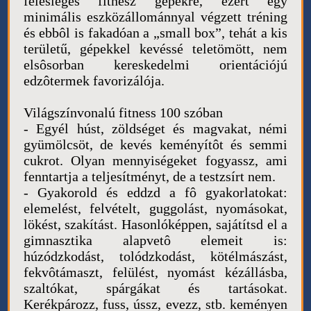
felesleges fitnesz gépekre, ezért egy
minimális eszközállománnyal végzett tréning
és ebbôl is fakadóan a „small box”, tehát a kis
területű, gépekkel kevéssé teletömött, nem
elsôsorban kereskedelmi orientációjú
edzôtermek favorizálója.
Világszínvonalú fitness 100 szóban
- Egyél húst, zöldséget és magvakat, némi
gyümölcsöt, de kevés keményítôt és semmi
cukrot. Olyan mennyiségeket fogyassz, ami
fenntartja a teljesítményt, de a testzsírt nem.
- Gyakorold és eddzd a fô gyakorlatokat:
elemelést, felvételt, guggolást, nyomásokat,
lökést, szakítást. Hasonlóképpen, sajátítsd el a
gimnasztika alapvetô elemeit is:
húzódzkodást, tolódzkodást, kötélmászást,
fekvôtámaszt, felülést, nyomást kézállásba,
szaltókat, spárgákat és tartásokat.
Kerékpározz, fuss, ússz, evezz, stb. keményen